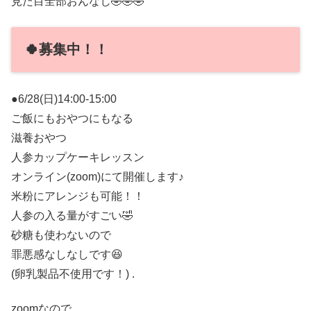
見た目全部おんなじ🤣🤣🤣
🍀募集中！！
●6/28(日)14:00-15:00
ご飯にもおやつにもなる
滋養おやつ
人参カップケーキレッスン
オンライン(zoom)にて開催します♪
米粉にアレンジも可能！！
人参の入る量がすごい🤣
砂糖も使わないので
罪悪感なしなしです😆
(卵乳製品不使用です！) .
zoomなので